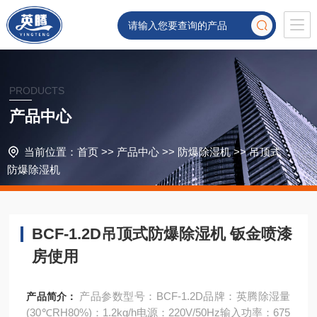
PRODUCTS
产品中心
当前位置：
首页
>>
产品中心
>>
防爆除湿机
>>
吊顶式
防爆除湿机
BCF-1.2D吊顶式防爆除湿机 钣金喷漆
房使用
产品参数型号：BCF-1.2D品牌：英腾除湿量
产品简介：
(30℃RH80%)：1.2kg/h电源：220V/50Hz输入功率：675