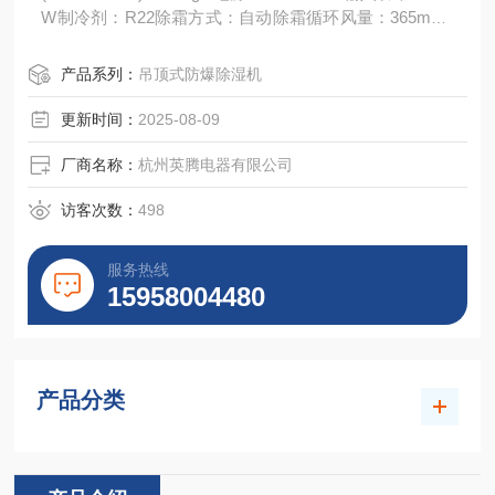
W制冷剂：R22除霜方式：自动除霜循环风量：365m3/h
排水方式：软管排水送风方式：前送后进风使用环境温
度：5-38℃重量：25kg外形
产品系列：
吊顶式防爆除湿机
更新时间：
2025-08-09
厂商名称：
杭州英腾电器有限公司
访客次数：
498
服务热线
15958004480
产品分类