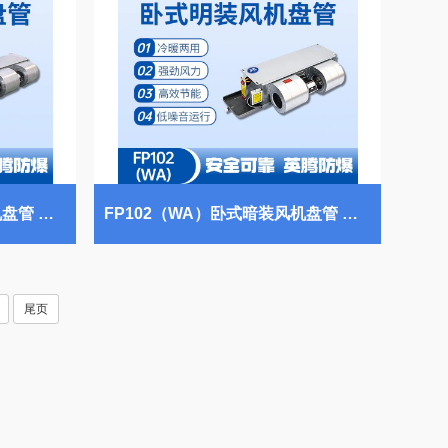
FP136（WA）卧式暗装风机盘管 涂料厂使用
FP102（WA）卧式暗装风机盘管 火药库使用
尾页