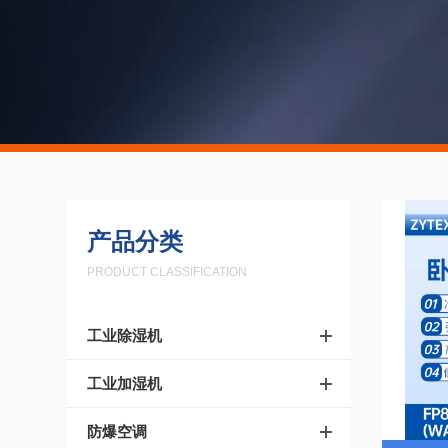
产品分类
PRODUCT CLASSIFICATION
工业除湿机
工业加湿机
防爆空调