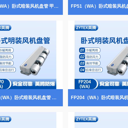
FP85（WA）卧式暗装风机盘管 甲烷仓库使用
FP170（WA）卧式暗装风机盘管 机房配电室使用