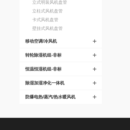
立式明装风机盘管
立柱式风机盘管
卡式风机盘管
壁挂式风机盘管
移动空调/冷风机
转轮除湿机组-非标
恒温恒湿机组-非标
除湿加湿净化一体机
防爆电热/蒸汽/热水暖风机