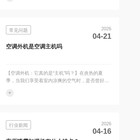
些需求而设计的一款卓越产品···
2026
常见问题
04-21
空调外机是空调主机吗
【空调外机：它真的是“主机”吗？】在炎热的夏
季，当我们享受着室内凉爽的空气时，是否曾好奇
过那置于室外的设备究竟是什么角色呢？很多人误
+
以为挂在墙外、嗡嗡作响的那个···
2026
行业新闻
04-16