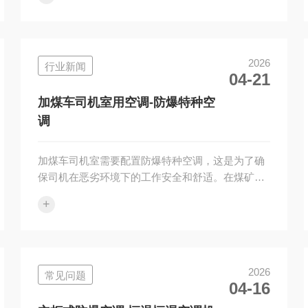
种调节空气湿度的设备，常常被···
2026
行业新闻
04-21
加煤车司机室用空调-防爆特种空
调
加煤车司机室需要配置防爆特种空调，这是为了确
保司机在恶劣环境下的工作安全和舒适。在煤矿等
行业中，司机常常需要在高温、高湿度和易爆环境
+
下工作，这给他们的身体健康和···
2026
常见问题
04-16