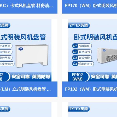
FP68（KC）卡式风机盘管 料房油漆仓库使用
FP102（LM）立式明装风机盘管 化工实验室使用