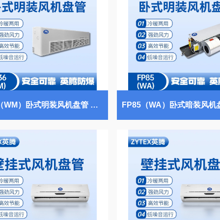
FP136（WM）卧式明装风机盘管 海洋石油平台使用