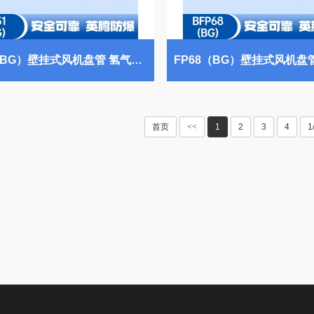
FP51（BG）壁挂式风机盘管 氢气仓库使用
首页
<<
1
2
3
4
1