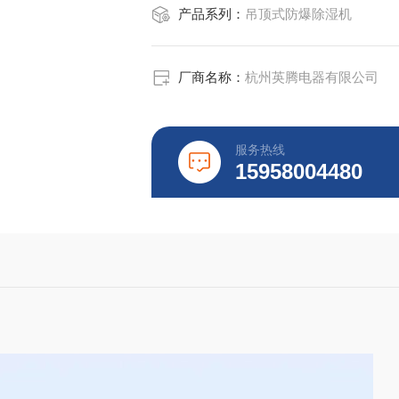
产品系列：
吊顶式防爆除湿机
厂商名称：
杭州英腾电器有限公司
服务热线
15958004480