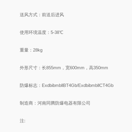
送风方式：前送后进风
使用环境温度：5-38℃
重量：28kg
外形尺寸：长855mm，宽600mm，高350mm
防爆标志：ExdbibmbllBT4Gb/ExdbibmbllCT4Gb
制造商：河南同腾防爆电器有限公司
注: