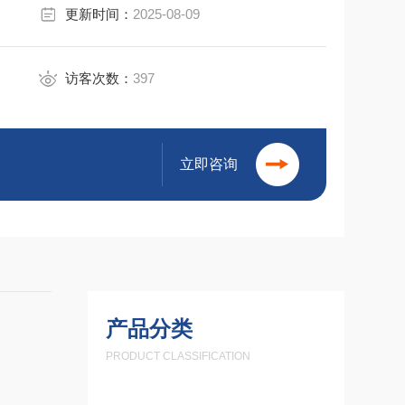
更新时间：
2025-08-09
访客次数：
397
立即咨询
产品分类
PRODUCT CLASSIFICATION