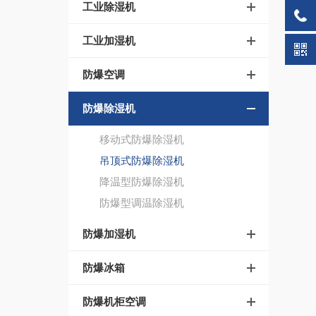
工业除湿机
工业加湿机
防爆空调
防爆除湿机
移动式防爆除湿机
吊顶式防爆除湿机
降温型防爆除湿机
防爆型调温除湿机
防爆加湿机
防爆冰箱
防爆机柜空调