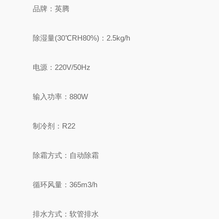
品牌：英腾
除湿量(30℃RH80%)：2.5kg/h
电源：220V/50Hz
输入功率：880W
制冷剂：R22
除霜方式：自动除霜
循环风量：365m3/h
排水方式：软管排水