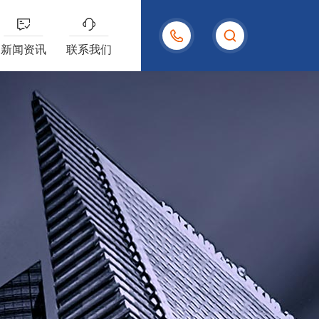
15958004480
新闻资讯
联系我们