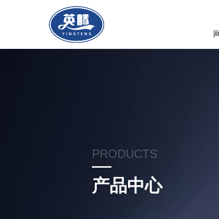
PRODUCTS
产品中心